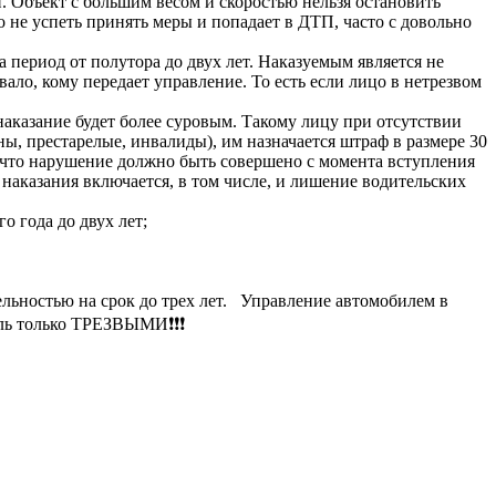
. Объект с большим весом и скоростью нельзя остановить
 не успеть принять меры и попадает в ДТП, часто с довольно
 период от полутора до двух лет. Наказуемым является не
вало, кому передает управление. То есть если лицо в нетрезвом
наказание будет более суровым. Такому лицу при отсутствии
ы, престарелые, инвалиды), им назначается штраф в размере 30
 что нарушение должно быть совершено с момента вступления
 наказания включается, в том числе, и лишение водительских
о года до двух лет;
льностью на срок до трех лет. Управление автомобилем в
ль только ТРЕЗВЫМИ❗️❗️❗️