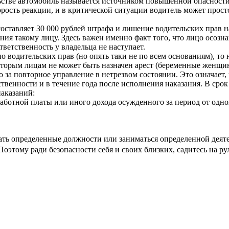
льстве автомобиль называется источником повышенной опасности
ость реакции, и в критической ситуации водитель может просто
оставляет 30 000 рублей штрафа и лишение водительских прав на
ния такому лицу. Здесь важен именно факт того, что лицо осозна
тветственность у владельца не наступает.
 водительских прав (но опять таки не по всем основаниям), то 
которым лицам не может быть назначен арест (беременные женщин
 повторное управление в нетрезвом состоянии. Это означает,
твенности и в течение года после исполнения наказания. В срок
аказаний:
работной платы или иного дохода осужденного за период от одног
ть определенные должности или заниматься определенной деяте
Поэтому ради безопасности себя и своих близких, садитесь на ру