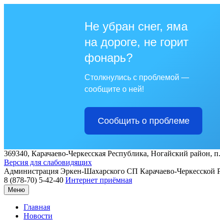
Не убран снег, яма
на дороге, не горит
фонарь?
Столкнулись с проблемой —
сообщите о ней!
Сообщить о проблеме
369340, Карачаево-Черкесская Республика, Ногайский район, п.
Версия для слабовидящих
Администрация
Эркен-Шахарского СП
Карачаево-Черкесской 
8 (878-70) 5-42-40
Интернет приёмная
Меню
Главная
Новости