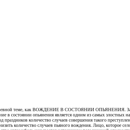
одневной теме, как ВОЖДЕНИЕ В СОСТОЯНИИ ОПЬЯНЕНИЯ. За э
ние в состоянии опьянения является одним из самых злостных н
д праздников количество случаев совершения такого преступлени
изить количество случаев пьяного вождения. Лицо, которое село 