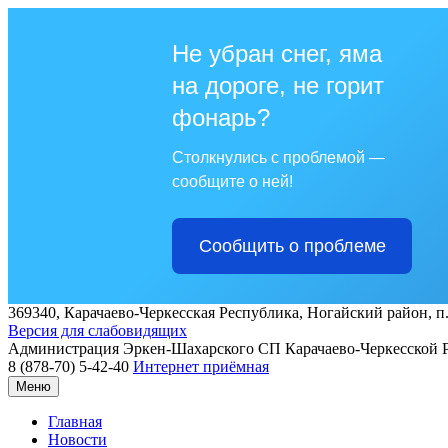
Не убран снег, яма
на дороге, не горит
фонарь?
Столкнулись с проблемой —
сообщите о ней!
Сообщить о проблеме
369340, Карачаево-Черкесская Республика, Ногайский район, п.
Версия для слабовидящих
Администрация
Эркен-Шахарского СП
Карачаево-Черкесской 
8 (878-70) 5-42-40
Интернет приёмная
Меню
Главная
Новости