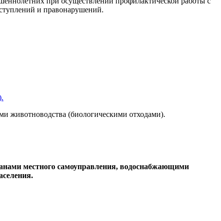
шеннолетних при осуществлении профилактической работы с
ступлений и правонарушений.
.
ами животноводства (биологическими отходами).
ганами местного самоуправления, водоснабжающими
аселения.